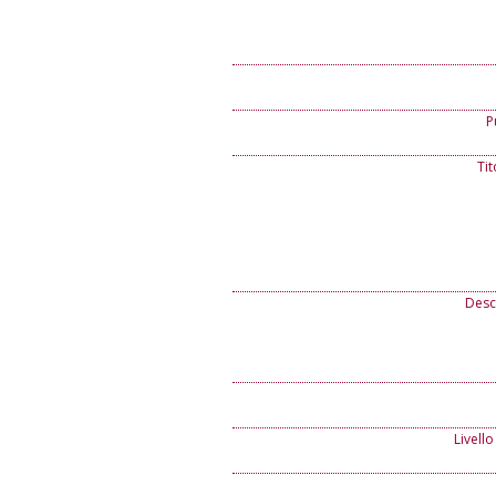
P
Ti
Descr
Livello