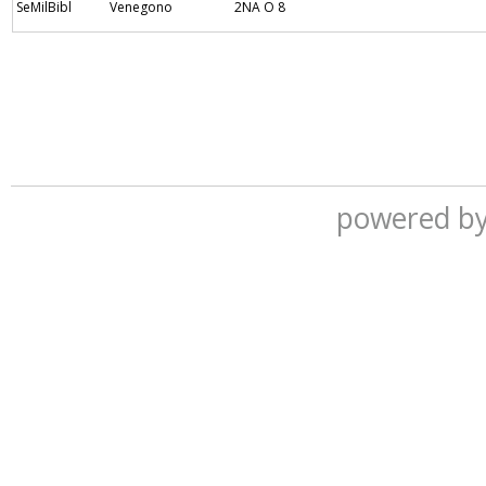
SeMilBibl
Venegono
2NA O 8
powered b