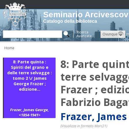
Seminario Arcivescovi
Catalogo della biblioteca
Ricerca
Ovunque
m
Avanzata
Home
8: Parte quint
8: Parte quinta :
Spiriti del grano e
terre selvagg
delle terre selvagge :
tomo 2 \/ James
George Frazer ;
Frazer ; ediz
edizione...
Fabrizio Baga
Frazer, James George,
Frazer, James
<1854-1941>
(Visualizza in formato Marc21)