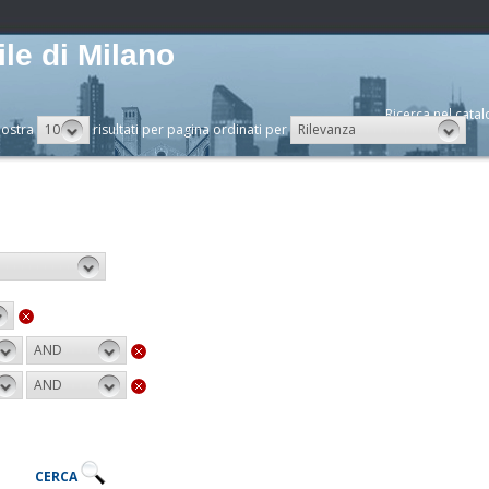
le di Milano
Ricerca nel catal
10
Rilevanza
ostra
risultati per pagina ordinati per
AND
AND
CERCA