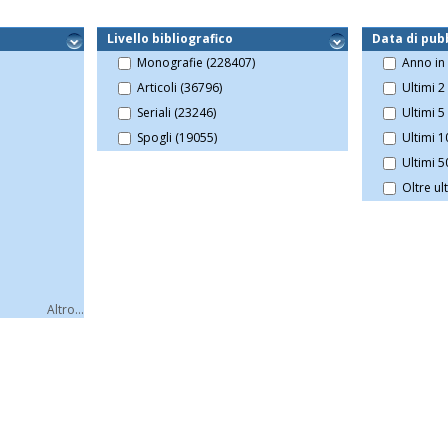
Livello bibliografico
Data di pub
Monografie (228407)
Anno in 
Articoli (36796)
Ultimi 2
Seriali (23246)
Ultimi 5
Spogli (19055)
Ultimi 1
Ultimi 5
Oltre ul
Altro...