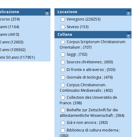
blicazione
Locazione
corso (259)
Venegono (226253)
 anni (1164)
Seveso (153)
 anni (4410)
Collana
Corpus Scriptorum Christianorum
0 anni (12603)
Orientalium ; (707)
0 anni (109362)
Saggi ; (702)
timi 50 anni (117951)
Sources chrétiennes ; (693)
Di fronte e attraverso ; (503)
Giornale di teologia ; (476)
Corpus Christianorum.
Continuatio Mediaevalis ; (402)
Collection des Universités de
France. (398)
Beihefte zur Zeitschrift für die
alttestamentliche Wissenschaft ; (384)
Già e non ancora ; (383)
Biblioteca di cultura moderna ;
(380)