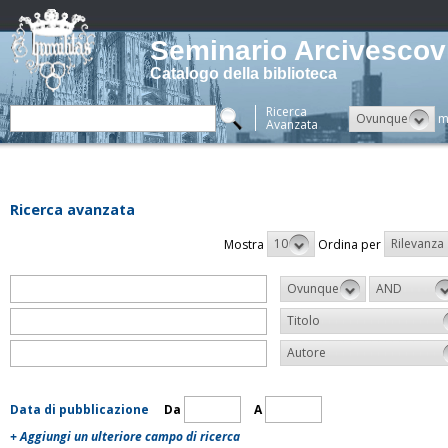
Seminario Arcivescovi
Catalogo della biblioteca
Ricerca
Ovunque
m
Avanzata
Ricerca avanzata
10
Rilevanza
Mostra
Ordina per
Ovunque
AND
Titolo
Autore
Data di pubblicazione
Da
A
+ Aggiungi un ulteriore campo di ricerca