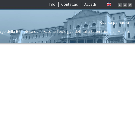
Info
Contattaci
Accedi
Ricerca per indici
ogo della Biblioteca della Facoltà Teologica dell'Italia Settentrionale - Milano