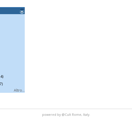
4)
7)
Altro...
powered by
@Cult
Rome, Italy.