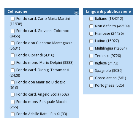
Collezione
Lingua di pubblicazione
Fondo card. Carlo Maria Martini
Italiano (184212)
(11938)
Non definito (49509)
Fondo card. Giovanni Colombo
Francese (24436)
(8455)
Latino (15927)
Fondo don Giacomo Mantegazza
Multilingua (12684)
(5631)
Fondo Ciprandi (4316)
Tedesco (9720)
Fondo mons. Mario Delpini (3333)
Inglese (7172)
Fondo card. Dionigi Tettamanzi
Spagnolo (3036)
(2428)
Greco antico (561)
Fondo don Maurizio Bidoglio
Portoghese (525)
(613)
Fondo card. Angelo Scola (602)
Fondo mons. Pasquale Macchi
(255)
Fondo Achille Ratti - Pio XI (93)