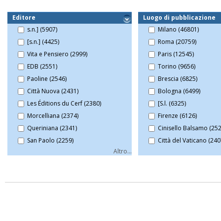
Editore
Luogo di pubblicazione
s.n.] (5907)
Milano (46801)
[s.n.] (4425)
Roma (20759)
Vita e Pensiero (2999)
Paris (12545)
EDB (2551)
Torino (9656)
Paoline (2546)
Brescia (6825)
Città Nuova (2431)
Bologna (6499)
Les Éditions du Cerf (2380)
[S.l. (6325)
Morcelliana (2374)
Firenze (6126)
Queriniana (2341)
Cinisello Balsamo (252
San Paolo (2259)
Città del Vaticano (240
Altro...