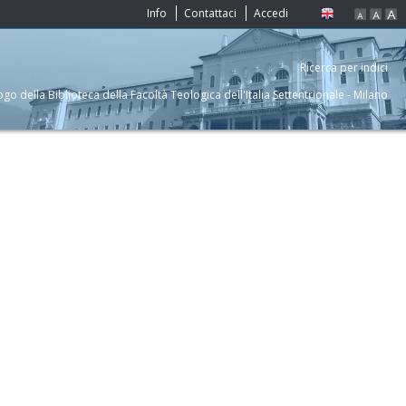
Info
Contattaci
Accedi
Ricerca per indici
ogo della Biblioteca della Facoltà Teologica dell'Italia Settentrionale - Milano