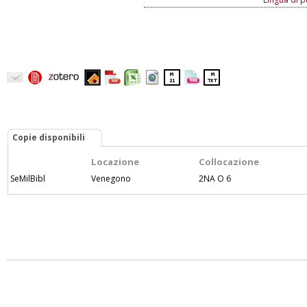
Copie disponibili
Locazione
Collocazione
SeMilBibl
Venegono
2NA O 6