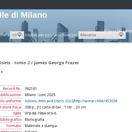
le di Milano
Ricerca nel catal
10
Rilevanza
ostra
risultati per pagina ordinati per
 Osiris : tomo 2 / James George Frazer
1>
Record Nr.:
362161
ubblicazione:
Milano : Luni, 2025.
tolo uniforme:
Adonis, Attis and Osiris. (OLS)http://semarc/title/453038
izione fisica:
308 p., [1] carta di tav. : 1 ritr. ; 23 cm
ISBN:
978-88-7984-916-6
 bibliografico
Monografia
Formato:
Materiale a stampa
ubblicazione:
Italiano