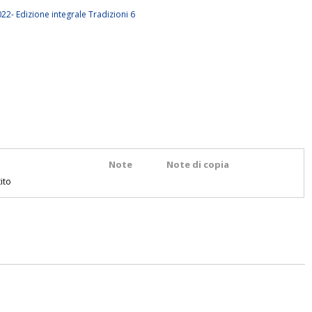
2- Edizione integrale Tradizioni 6
Note
Note di copia
ito