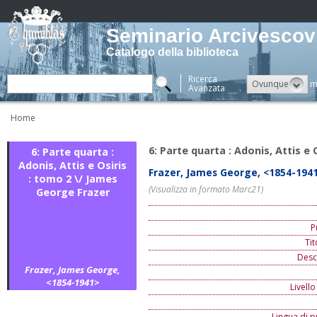
Seminario Arcivescovi
Catalogo della biblioteca
Ricerca
Ovunque
m
Avanzata
Home
6: Parte quarta : Adonis, Attis e
6: Parte quarta :
Adonis, Attis e Osiris
Frazer, James George, <1854-194
: tomo 2 \/ James
(Visualizza in formato Marc21)
George Frazer
P
Ti
Descr
Frazer, James George,
<1854-1941>
Livello
Lingua di p