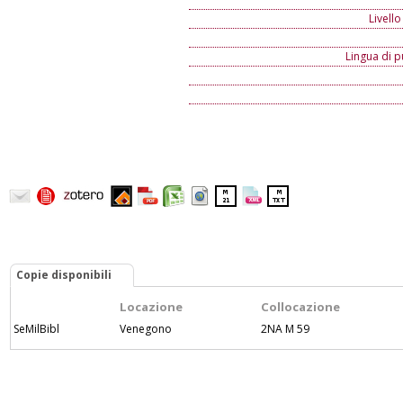
Livello
Lingua di p
Copie disponibili
Locazione
Collocazione
SeMilBibl
Venegono
2NA M 59