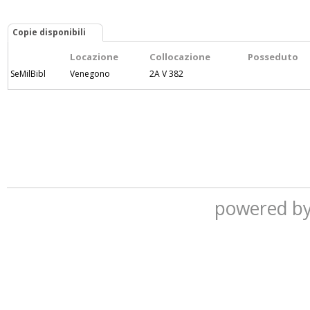
Copie disponibili
Locazione
Collocazione
Posseduto
SeMilBibl
Venegono
2A V 382
powered b