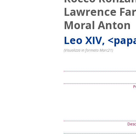
Lawrence Farr
Moral Anton
Leo XIV, <papa
(Visualizza in formato Marc21)
P
Descr