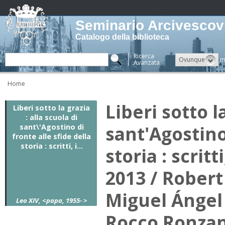
Seminario Arcivescovi
Catalogo della biblioteca
Ricerca
Ovunque
m
Avanzata
Home
Liberi sotto l
Liberi sotto la grazia
: alla scuola di
sant'Agostino 
sant\'Agostino di
fronte alle sfide della
storia : scritti, i...
storia : scrit
2013 / Robert 
Miguel Ángel 
Leo XIV, <papa, 1955- >
Rocco Ronzan