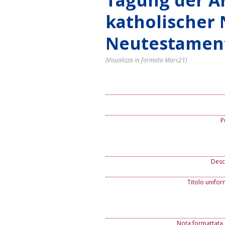
Tagung der A
katholischer
Neutestament
(Visualizza in formato Marc21)
P
Descr
Titolo unifor
Nota formattata 