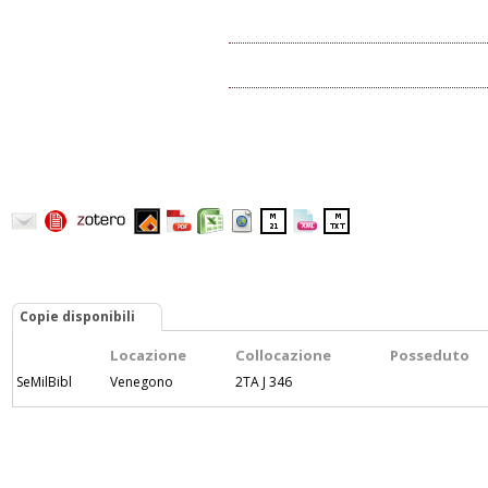
Copie disponibili
Locazione
Collocazione
Posseduto
SeMilBibl
Venegono
2TA J 346