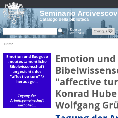
Seminario Arcivescovi
Catalogo della biblioteca
Ricerca
Ovunque
m
Avanzata
Home
Emotion und 
Emotion und Exegese
: neutestamentliche
Bibelwissens
Bibelwissenschaft
angesichts des
"affective turn" \/
"affective t
herausge...
Konrad Huber
Tagung der
Arbeitsgemeinschaft
Wolfgang Gr
katholisc...