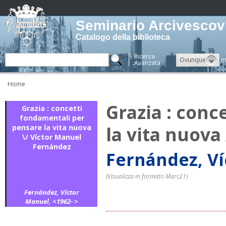
Seminario Arcivescovi
Catalogo della biblioteca
Ricerca
Ovunque
m
Avanzata
Home
Grazia : conc
Grazia : concetti
fondamentali per
la vita nuova
pensare la vita nuova
\/ Víctor Manuel
Fernández
Fernández, Ví
(Visualizza in formato Marc21)
Fernández, Víctor
Manuel, <1962- >