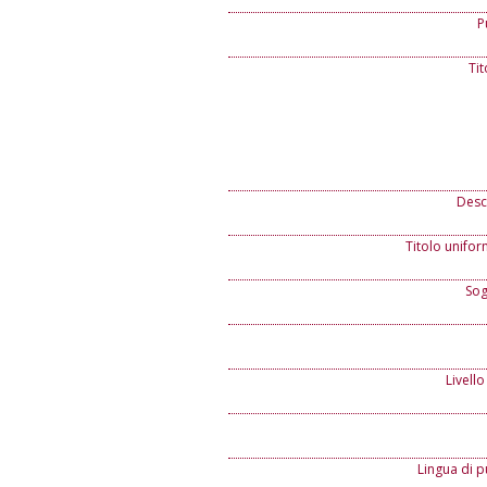
P
Ti
Descr
Titolo unifor
Sog
Livello
Lingua di p