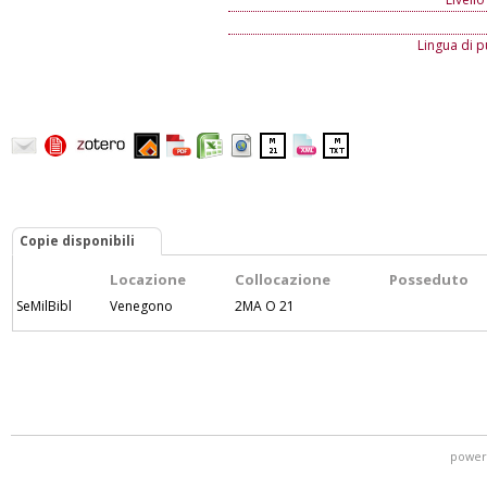
Lingua di p
Copie disponibili
Locazione
Collocazione
Posseduto
SeMilBibl
Venegono
2MA O 21
power