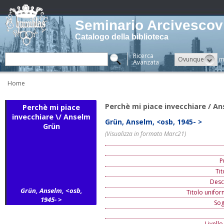
Seminario Arcivescovi
Catalogo della biblioteca
Ricerca
Ovunque
m
Avanzata
Home
Perchè mi piace invecchiare / A
Perchè mi piace
invecchiare \/ Anselm
Grün, Anselm, <osb, 1945- >
Grün
(Visualizza in formato Marc21)
P
Ti
Descr
Grün, Anselm, <osb,
Titolo unifor
1945- >
Sog
Livello