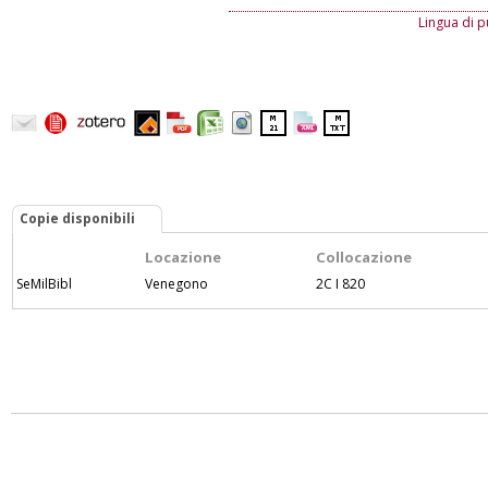
Lingua di p
Copie disponibili
Locazione
Collocazione
SeMilBibl
Venegono
2C I 820