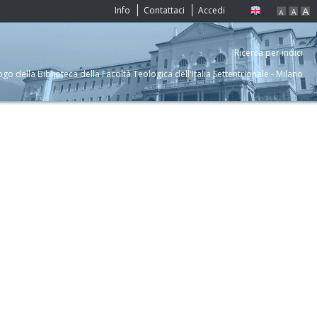
Info
Contattaci
Accedi
Ricerca per indici
ogo della Biblioteca della Facoltà Teologica dell'Italia Settentrionale - Milano