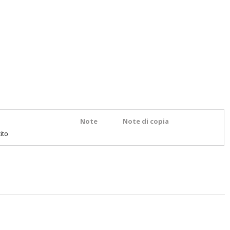
Note
Note di copia
ito