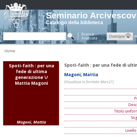
Seminario Arcivescovi
Catalogo della biblioteca
Ricerca
Ovunque
m
Avanzata
Home
Spoti-faith : per una fede di ul
Spoti-faith : per una
fede di ultima
Magoni, Mattia
generazione \/
(Visualizza in formato Marc21)
Mattia Magoni
P
Descr
Titolo unifor
Sog
Magoni, Mattia
Livello