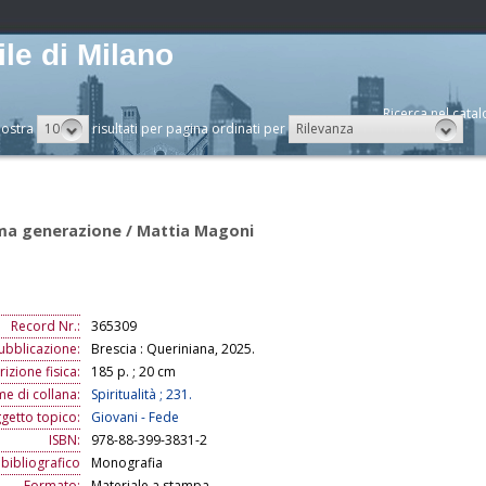
le di Milano
Ricerca nel catal
10
Rilevanza
ostra
risultati per pagina ordinati per
tima generazione / Mattia Magoni
Record Nr.:
365309
ubblicazione:
Brescia : Queriniana, 2025.
izione fisica:
185 p. ; 20 cm
me di collana:
Spiritualità ; 231.
getto topico:
Giovani - Fede
ISBN:
978-88-399-3831-2
 bibliografico
Monografia
Formato:
Materiale a stampa