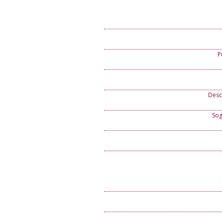
P
Descr
Sog