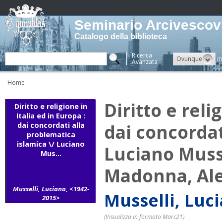
Seminario Arcivescovi
Catalogo della biblioteca
Ricerca
Ovunque
m
Avanzata
Home
Diritto e reli
Diritto e religione in
Italia ed in Europa :
dai concordat
dai concordati alla
problematica
islamica \/ Luciano
Luciano Musse
Mus...
Madonna, Ale
Musselli, Luciano, <1942-
Musselli, Luc
2015>
(Visualizza in formato Marc21)