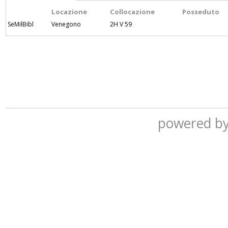
Locazione
Collocazione
Posseduto
SeMilBibl
Venegono
2H V 59
powered b