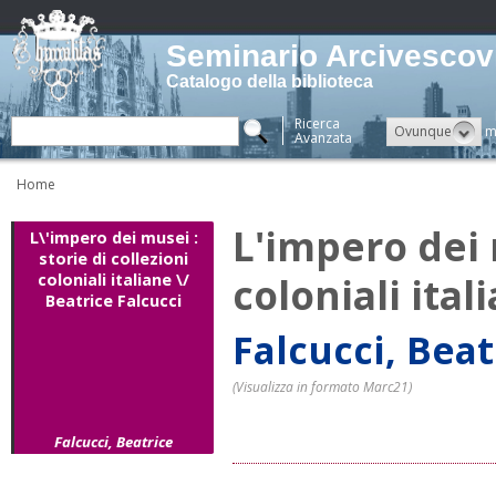
Seminario Arcivescovi
Catalogo della biblioteca
Ricerca
Ovunque
m
Avanzata
Home
L'impero dei m
L\'impero dei musei :
storie di collezioni
coloniali ital
coloniali italiane \/
Beatrice Falcucci
Falcucci, Beat
(Visualizza in formato Marc21)
Falcucci, Beatrice