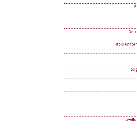
P
Descr
Titolo unifor
Sog
Livello